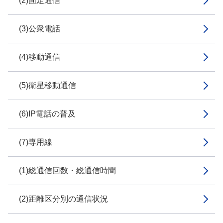
(2)固定通信
(3)公衆電話
(4)移動通信
(5)衛星移動通信
(6)IP電話の普及
(7)専用線
(1)総通信回数・総通信時間
(2)距離区分別の通信状況