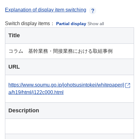
Explanation of display item switching
Switch display items：
Partial display
Show all
Title
コラム 基幹業務・間接業務における取組事例
URL
https://www.soumu.go.jp/johotsusintokei/whitepaper/j
a/h19/html/j122c000.html
Description