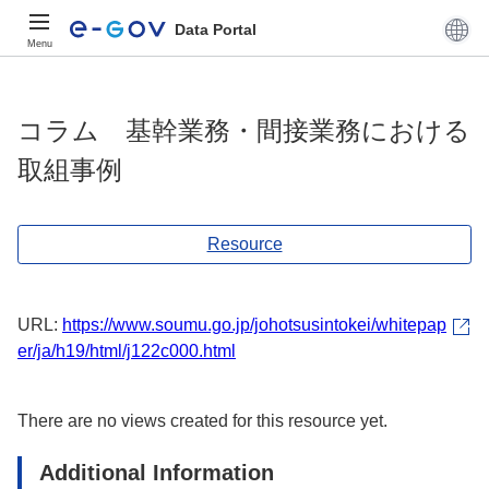
Data Portal
Menu
コラム 基幹業務・間接業務における
取組事例
Resource
URL:
https://www.soumu.go.jp/johotsusintokei/whitepap
er/ja/h19/html/j122c000.html
There are no views created for this resource yet.
Additional Information