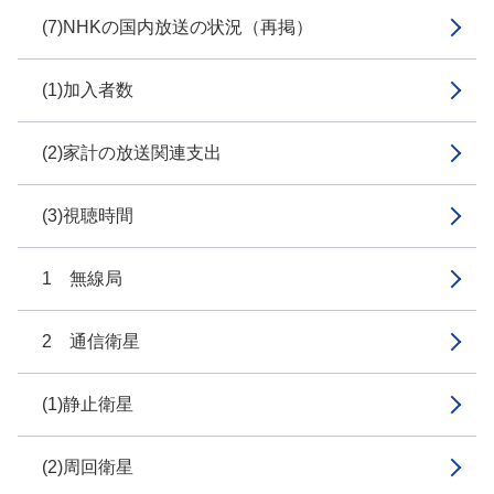
(7)NHKの国内放送の状況（再掲）
(1)加入者数
(2)家計の放送関連支出
(3)視聴時間
1 無線局
2 通信衛星
(1)静止衛星
(2)周回衛星