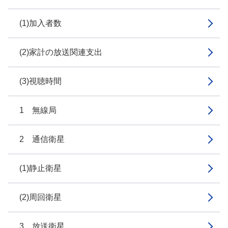
(1)加入者数
(2)家計の放送関連支出
(3)視聴時間
1 無線局
2 通信衛星
(1)静止衛星
(2)周回衛星
3 放送衛星