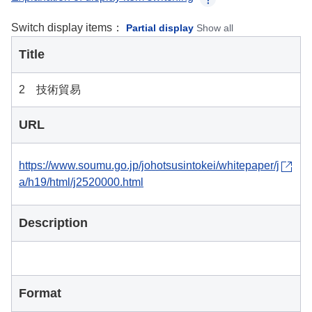
Switch display items：
Partial display
Show all
Title
2 技術貿易
URL
https://www.soumu.go.jp/johotsusintokei/whitepaper/j
a/h19/html/j2520000.html
Description
Format