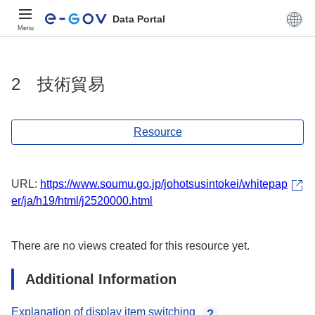
Data Portal
Menu
2 技術貿易
Resource
URL:
https://www.soumu.go.jp/johotsusintokei/whitepap
er/ja/h19/html/j2520000.html
There are no views created for this resource yet.
Additional Information
Explanation of display item switching