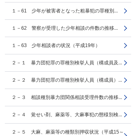
１－61 少年が被害者となった粗暴犯の罪種別...
１－62 警察が受理した少年相談の件数の推移...
１－63 少年相談者の状況（平成19年）
２－１ 暴力団犯罪の罪種別検挙人員（構成員及...
２－２ 暴力団犯罪の罪種別検挙人員（構成員）...
２－３ 相談種別暴力団関係相談受理件数の推移...
２－４ 覚せい剤、麻薬等、大麻事犯の態様別検...
２－５ 大麻、麻薬等の種類別押収状況（平成15～