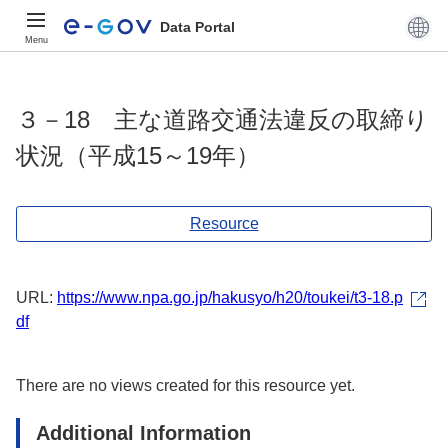
Data Portal
Menu
３－18 主な道路交通法違反の取締り
状況（平成15～19年）
Resource
URL:
https://www.npa.go.jp/hakusyo/h20/toukei/t3-18.p
df
There are no views created for this resource yet.
Additional Information