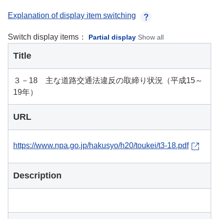
Explanation of display item switching
Switch display items：
Partial display
Show all
Title
３－18 主な道路交通法違反の取締り状況（平成15～
19年）
URL
https://www.npa.go.jp/hakusyo/h20/toukei/t3-18.pdf
Description