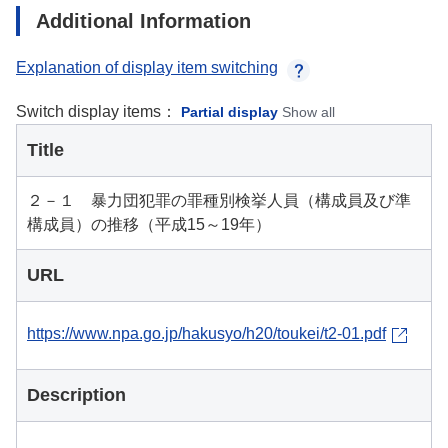
Additional Information
Explanation of display item switching
Switch display items：
Partial display
Show all
Title
２－１ 暴力団犯罪の罪種別検挙人員（構成員及び準
構成員）の推移（平成15～19年）
URL
https://www.npa.go.jp/hakusyo/h20/toukei/t2-01.pdf
Description