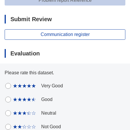
Problem report Reference
Submit Review
Communication register
Evaluation
Please rate this dataset.
Very Good
Good
Neutral
Not Good