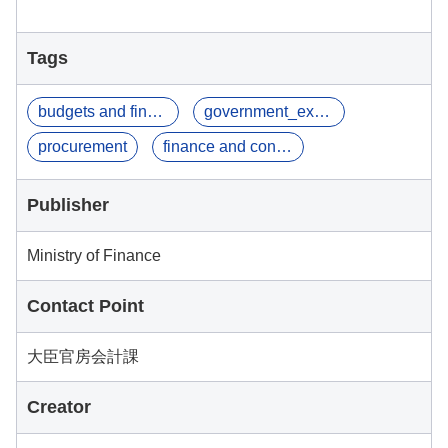
Tags
budgets and final_a...
government_except_e...
procurement
finance and contracts
Publisher
Ministry of Finance
Contact Point
大臣官房会計課
Creator