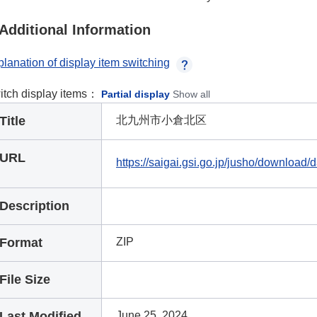
Additional Information
lanation of display item switching
itch display items：
Partial display
Show all
Title
北九州市小倉北区
URL
https://saigai.gsi.go.jp/jusho/download/
Description
Format
ZIP
File Size
Last Modified
June 25, 2024