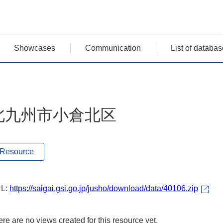
Showcases
Communication
List of databas
北九州市小倉北区
Resource
L:
https://saigai.gsi.go.jp/jusho/download/data/40106.zip
re are no views created for this resource yet.