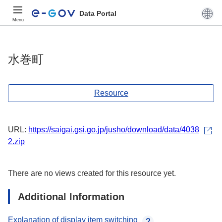
Data Portal
Menu
水巻町
Resource
URL:
https://saigai.gsi.go.jp/jusho/download/data/4038
2.zip
There are no views created for this resource yet.
Additional Information
Explanation of display item switching