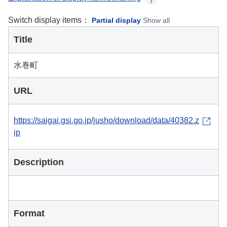
Switch display items：
Partial display
Show all
Title
水巻町
URL
https://saigai.gsi.go.jp/jusho/download/data/40382.z
ip
Description
Format