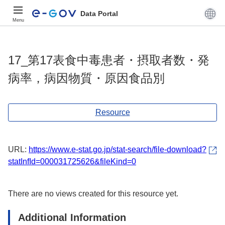
Data Portal
Menu
17_第17表食中毒患者・摂取者数・発
病率，病因物質・原因食品別
Resource
URL:
https://www.e-stat.go.jp/stat-search/file-download?
statInfId=000031725626&fileKind=0
There are no views created for this resource yet.
Additional Information