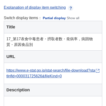
Explanation of display item switching
Switch display items：
Partial display
Show all
Title
17_第17表食中毒患者・摂取者数・発病率，病因物
質・原因食品別
URL
https://www.e-stat.go.jp/stat-search/file-download?sta
tInfId=000031725626&fileKind=0
Description