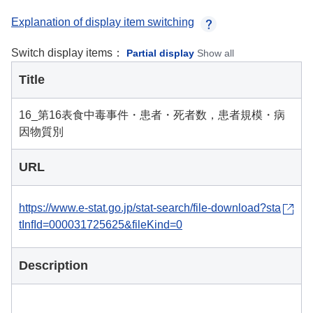
Explanation of display item switching
Switch display items：
Partial display
Show all
Title
16_第16表食中毒事件・患者・死者数，患者規模・病
因物質別
URL
https://www.e-stat.go.jp/stat-search/file-download?sta
tInfId=000031725625&fileKind=0
Description