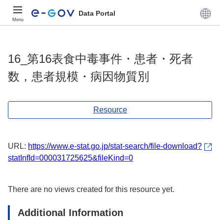
Data Portal
Menu
16_第16表食中毒事件・患者・死者
数，患者規模・病因物質別
Resource
URL:
https://www.e-stat.go.jp/stat-search/file-download?
statInfId=000031725625&fileKind=0
There are no views created for this resource yet.
Additional Information