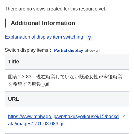
There are no views created for this resource yet.
Additional Information
Explanation of display item switching
Switch display items：
Partial display
Show all
Title
図表1-3-83 現在就労していない既婚女性が今後就労
を希望する時期_gif
URL
https://www.mhlw.go.jp/wp/hakusyo/kousei/15/backd
ata/images/1/01-03-083.gif