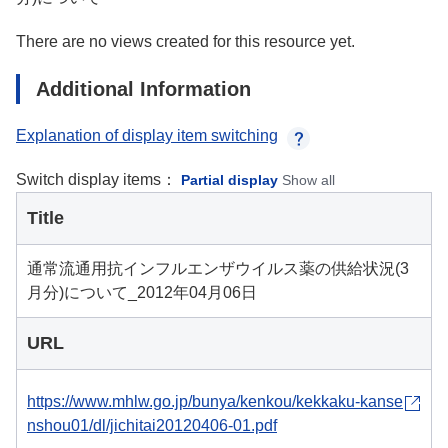
There are no views created for this resource yet.
Additional Information
Explanation of display item switching
Switch display items：
Partial display
Show all
Title
通常流通用抗インフルエンザウイルス薬の供給状況(3
月分)について_2012年04月06日
URL
https://www.mhlw.go.jp/bunya/kenkou/kekkaku-kanse
nshou01/dl/jichitai20120406-01.pdf