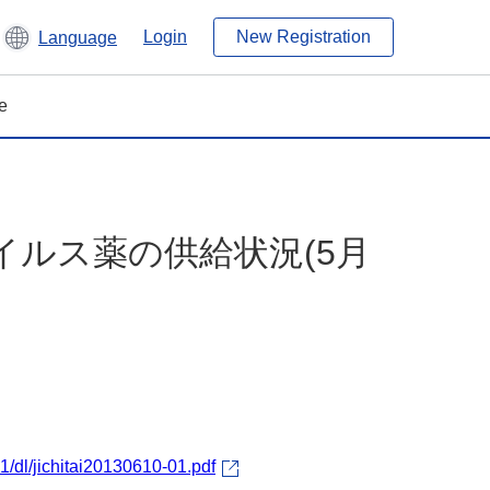
Login
New Registration
Language
e
ルス薬の供給状況(5月
/dl/jichitai20130610-01.pdf