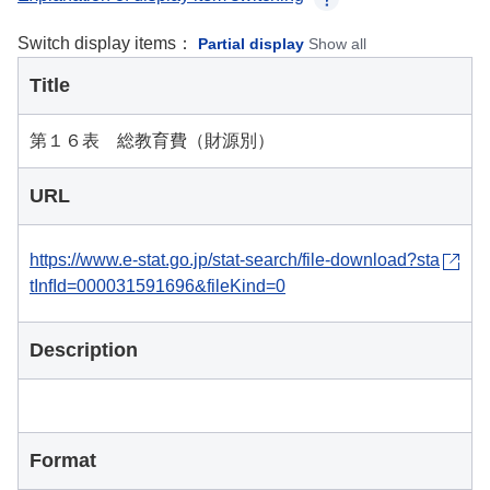
Switch display items：
Partial display
Show all
Title
第１６表 総教育費（財源別）
URL
https://www.e-stat.go.jp/stat-search/file-download?sta
tInfId=000031591696&fileKind=0
Description
Format