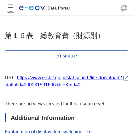
Data Portal
Menu
第１６表 総教育費（財源別）
Resource
URL:
https://www.e-stat.go.jp/stat-search/file-download?
statInfId=000031591696&fileKind=0
There are no views created for this resource yet.
Additional Information
Explanation of display item switching