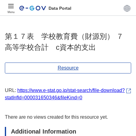
Data Portal
Menu
第１７表 学校教育費（財源別） ７
高等学校合計 c資本的支出
Resource
URL:
https://www.e-stat.go.jp/stat-search/file-download?
statInfId=000031650346&fileKind=0
There are no views created for this resource yet.
Additional Information