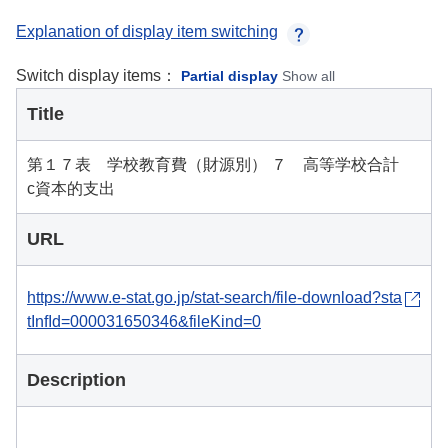
Explanation of display item switching
Switch display items：
Partial display
Show all
Title
第１７表 学校教育費（財源別） ７ 高等学校合計
c資本的支出
URL
https://www.e-stat.go.jp/stat-search/file-download?sta
tInfId=000031650346&fileKind=0
Description