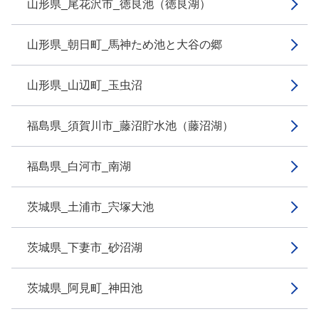
山形県_尾花沢市_徳良池（徳良湖）
山形県_朝日町_馬神ため池と大谷の郷
山形県_山辺町_玉虫沼
福島県_須賀川市_藤沼貯水池（藤沼湖）
福島県_白河市_南湖
茨城県_土浦市_宍塚大池
茨城県_下妻市_砂沼湖
茨城県_阿見町_神田池