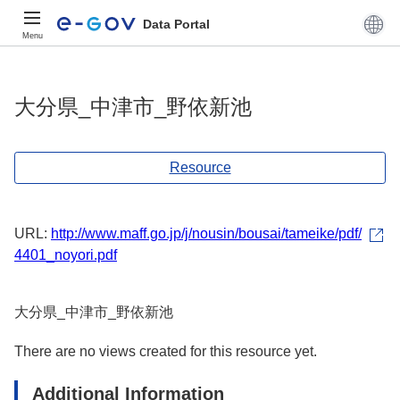
Data Portal
Menu
大分県_中津市_野依新池
Resource
URL:
http://www.maff.go.jp/j/nousin/bousai/tameike/pdf/
4401_noyori.pdf
大分県_中津市_野依新池
There are no views created for this resource yet.
Additional Information