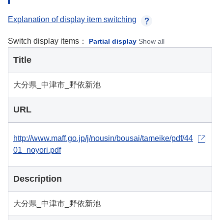
Explanation of display item switching
Switch display items：
Partial display
Show all
Title
大分県_中津市_野依新池
URL
http://www.maff.go.jp/j/nousin/bousai/tameike/pdf/44
01_noyori.pdf
Description
大分県_中津市_野依新池