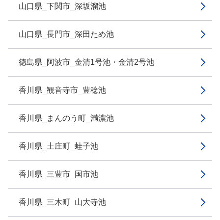
山口県_下関市_深坂溜池
山口県_長門市_深田ため池
徳島県_阿波市_金清1号池・金清2号池
香川県_観音寺市_豊稔池
香川県_まんのう町_満濃池
香川県_土庄町_蛙子池
香川県_三豊市_国市池
香川県_三木町_山大寺池