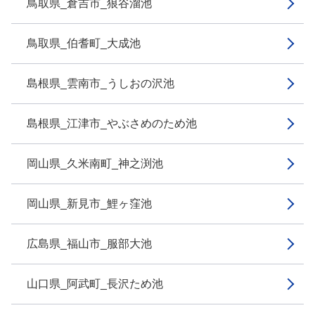
鳥取県_倉吉市_狼谷溜池
鳥取県_伯耆町_大成池
島根県_雲南市_うしおの沢池
島根県_江津市_やぶさめのため池
岡山県_久米南町_神之渕池
岡山県_新見市_鯉ヶ窪池
広島県_福山市_服部大池
山口県_阿武町_長沢ため池