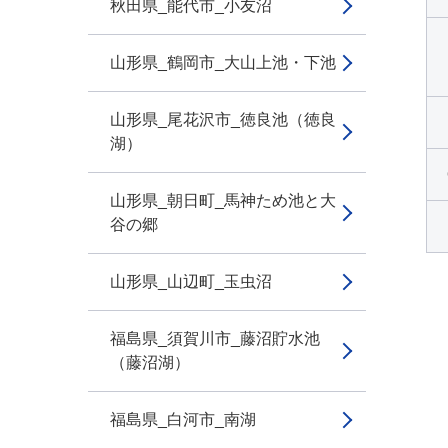
秋田県_能代市_小友沼
山形県_鶴岡市_大山上池・下池
山形県_尾花沢市_徳良池（徳良
湖）
山形県_朝日町_馬神ため池と大
谷の郷
山形県_山辺町_玉虫沼
福島県_須賀川市_藤沼貯水池
（藤沼湖）
福島県_白河市_南湖