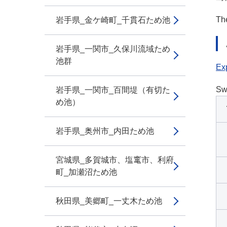
The
岩手県_金ケ崎町_千貫石ため池
岩手県_一関市_久保川流域ため
池群
Exp
Sw
岩手県_一関市_百間堤（有切た
め池）
岩手県_奥州市_内田ため池
宮城県_多賀城市、塩竃市、利府
町_加瀬沼ため池
秋田県_美郷町_一丈木ため池