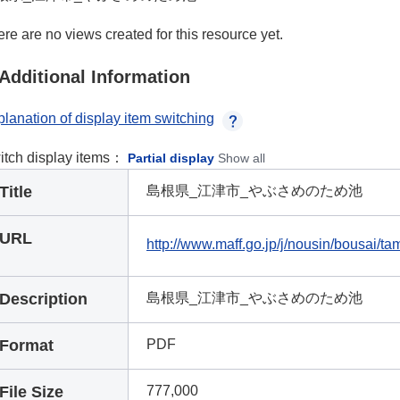
re are no views created for this resource yet.
Additional Information
lanation of display item switching
itch display items：
Partial display
Show all
Title
島根県_江津市_やぶさめのため池
URL
http://www.maff.go.jp/j/nousin/bousai/
Description
島根県_江津市_やぶさめのため池
Format
PDF
File Size
777,000