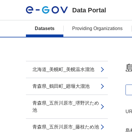
Data Portal
Datasets
Providing Organizations
北海道_美幌町_美幌温水溜池
青森県_鶴田町_廻堰大溜池
青森県_五所川原市_堺野沢ため
池
UR
青森県_五所川原市_藤枝ため池
島