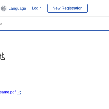
Login
New Registration
Language
e
池
usame.pdf