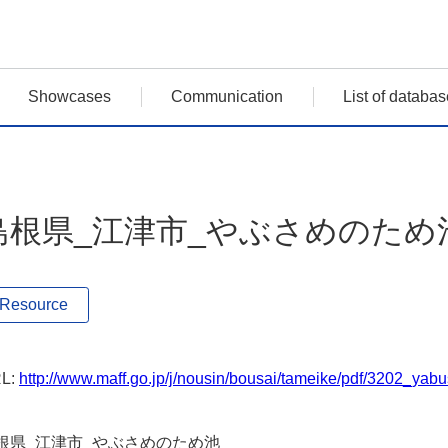
Showcases
Communication
List of databas
島根県_江津市_やぶさめのため
Resource
L:
http://www.maff.go.jp/j/nousin/bousai/tameike/pdf/3202_yab
根県_江津市_やぶさめのため池