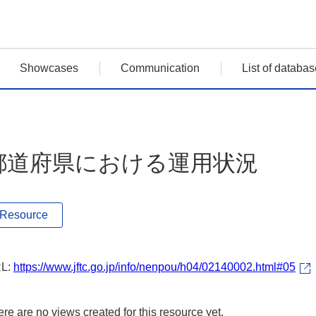
Showcases
Communication
List of databas
都道府県における運用状況
Resource
L:
https://www.jftc.go.jp/info/nenpou/h04/02140002.html#05
re are no views created for this resource yet.