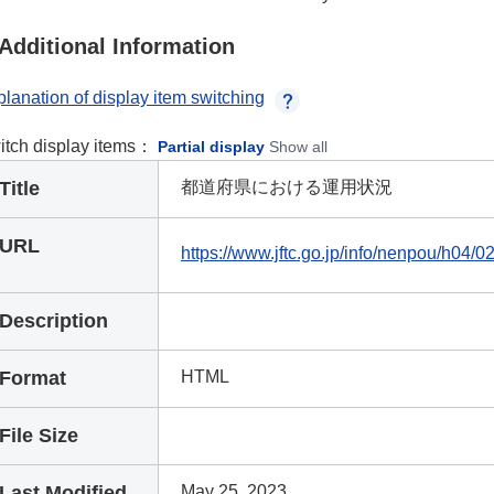
Additional Information
lanation of display item switching
itch display items：
Partial display
Show all
Title
都道府県における運用状況
URL
https://www.jftc.go.jp/info/nenpou/h04/
Description
Format
HTML
File Size
Last Modified
May 25, 2023