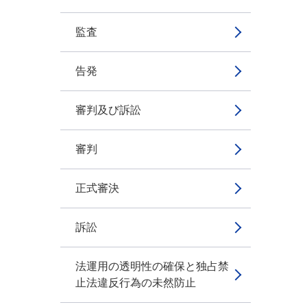
監査
告発
審判及び訴訟
審判
正式審決
訴訟
法運用の透明性の確保と独占禁
止法違反行為の未然防止