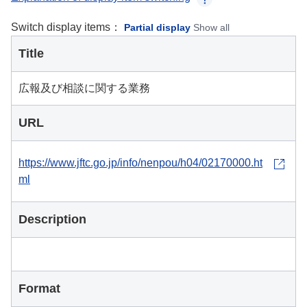
Switch display items：
Partial display
Show all
Title
広報及び相談に関する業務
URL
https://www.jftc.go.jp/info/nenpou/h04/02170000.ht
ml
Description
Format