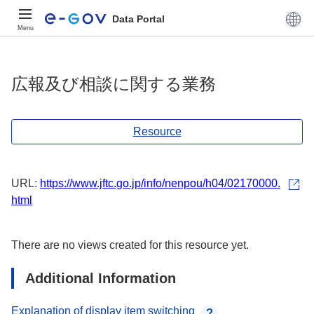
Data Portal
Menu
広報及び相談に関する業務
Resource
URL:
https://www.jftc.go.jp/info/nenpou/h04/02170000.
html
There are no views created for this resource yet.
Additional Information
Explanation of display item switching