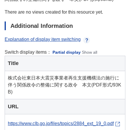
There are no views created for this resource yet.
Additional Information
Explanation of display item switching
Switch display items：
Partial display
Show all
Title
株式会社東日本大震災事業者再生支援機構法の施行に
伴う関係政令の整備に関する政令 本文(PDF形式/93K
B)
URL
https://www.clb.go.jp/files/topics/2884_ext_19_0.pdf