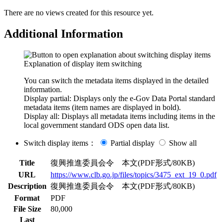
There are no views created for this resource yet.
Additional Information
Explanation of display item switching
You can switch the metadata items displayed in the detailed
information.
Display partial: Displays only the e-Gov Data Portal standard
metadata items (item names are displayed in bold).
Display all: Displays all metadata items including items in the
local government standard ODS open data list.
Switch display items：
Partial display
Show all
Title
復興推進委員会令 本文(PDF形式/80KB)
URL
https://www.clb.go.jp/files/topics/3475_ext_19_0.pdf
Description
復興推進委員会令 本文(PDF形式/80KB)
Format
PDF
File Size
80,000
Last