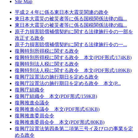
Site Map
平成２４年に係る東日本大震災関連の政令
東日本大震災の被災者等に係る国税関係法律の臨...
東日本大震災の被災者等に係る国税関係法律の臨...
原子力損害賠償補償契約に関する法律施行令の一部を
改正する政令
原子力損害賠償補償契約に関する法律施行令の一...
復興特別所得税に関する政令
復興特別所得税に関する政令 本文(PDF形式/174KB)
復興特別法人税に関する政令
復興特別法人税に関する政令 本文(PDF形式/189KB)
復興庁設置法の施行期日を定める政令
復興庁設置法の施行期日を定める政令 本文(P...
復興庁組織令
復興庁組織令 本文(PDF形式/159KB)
復興推進会議令
復興推進会議令 本文(PDF形式/63KB)
復興推進委員会令
復興推進委員会令 本文(PDF形式/80KB)
復興庁設置法第四条第二項第三号イ及びロの事業を定
める政令