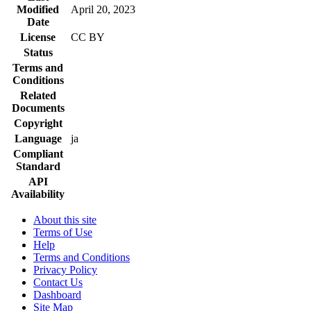
Modified
April 20, 2023
Date
License
CC BY
Status
Terms and
Conditions
Related
Documents
Copyright
Language
ja
Compliant
Standard
API
Availability
About this site
Terms of Use
Help
Terms and Conditions
Privacy Policy
Contact Us
Dashboard
Site Map