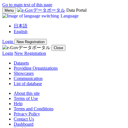
Go to main text of this page
Data Portal
Menu
Language
日本語
English
Login
New Registration
Close
Login
New Registration
Datasets
Providing Organizations
Showcases
Communication
List of database
About this site
Terms of Use
Help
Terms and Conditions
Privacy Policy
Contact Us
Dashboard