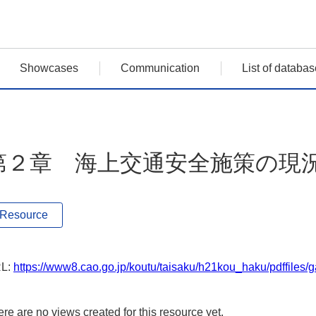
Showcases
Communication
List of databas
第２章 海上交通安全施策の現況
Resource
L:
https://www8.cao.go.jp/koutu/taisaku/h21kou_haku/pdffiles/
re are no views created for this resource yet.