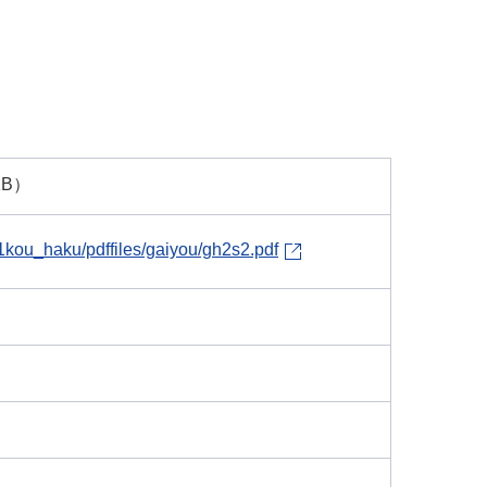
B）
21kou_haku/pdffiles/gaiyou/gh2s2.pdf