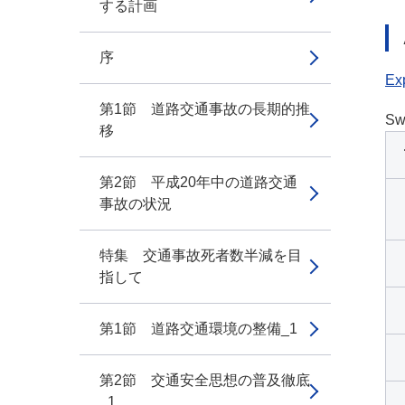
する計画
序
Exp
第1節 道路交通事故の長期的推
Sw
移
第2節 平成20年中の道路交通
事故の状況
特集 交通事故死者数半減を目
指して
第1節 道路交通環境の整備_1
第2節 交通安全思想の普及徹底
_1