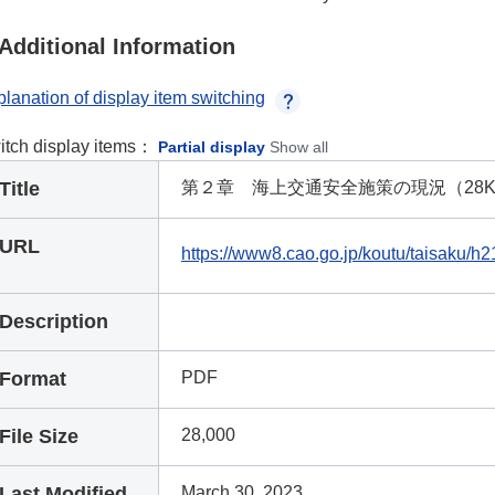
Additional Information
lanation of display item switching
itch display items：
Partial display
Show all
Title
第２章 海上交通安全施策の現況（28K
URL
https://www8.cao.go.jp/koutu/taisaku/h
Description
Format
PDF
File Size
28,000
Last Modified
March 30, 2023