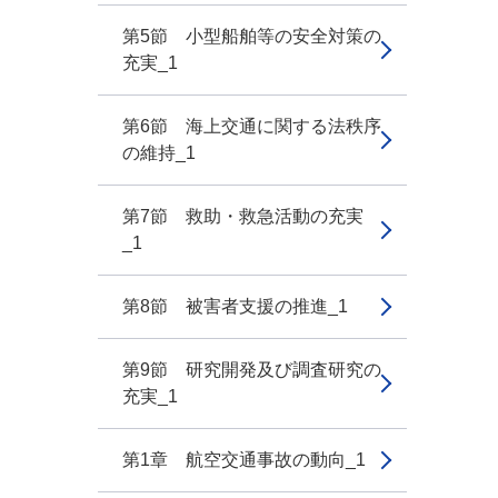
第5節 小型船舶等の安全対策の
充実_1
第6節 海上交通に関する法秩序
の維持_1
第7節 救助・救急活動の充実
_1
第8節 被害者支援の推進_1
第9節 研究開発及び調査研究の
充実_1
第1章 航空交通事故の動向_1