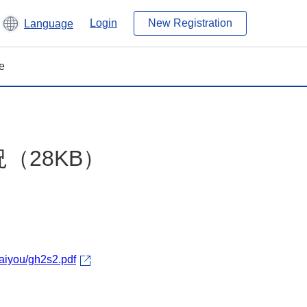
Login
New Registration
Language
e
（28KB）
gaiyou/gh2s2.pdf