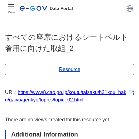
Data Portal
Menu
すべての座席におけるシートベルト
着用に向けた取組_2
Resource
URL:
https://www8.cao.go.jp/koutu/taisaku/h21kou_hak
u/gaiyo/genkyo/topics/topic_02.html
There are no views created for this resource yet.
Additional Information