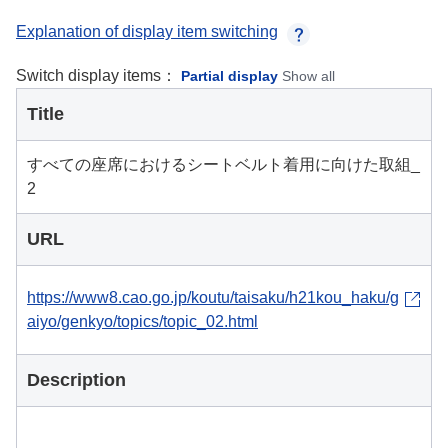
Explanation of display item switching
Switch display items：
Partial display
Show all
Title
すべての座席におけるシートベルト着用に向けた取組_
2
URL
https://www8.cao.go.jp/koutu/taisaku/h21kou_haku/g
aiyo/genkyo/topics/topic_02.html
Description