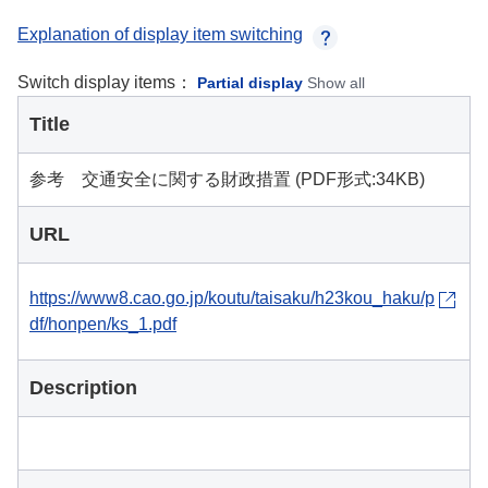
Explanation of display item switching
Switch display items：
Partial display
Show all
Title
参考 交通安全に関する財政措置 (PDF形式:34KB)
URL
https://www8.cao.go.jp/koutu/taisaku/h23kou_haku/p
df/honpen/ks_1.pdf
Description