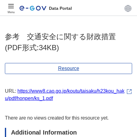
Data Portal
Menu
参考 交通安全に関する財政措置
(PDF形式:34KB)
Resource
URL:
https://www8.cao.go.jp/koutu/taisaku/h23kou_hak
u/pdf/honpen/ks_1.pdf
There are no views created for this resource yet.
Additional Information