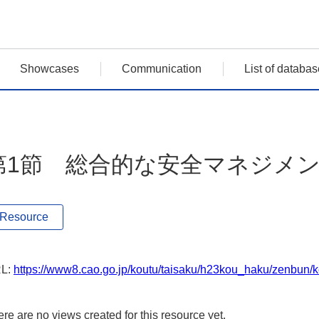
Showcases
Communication
List of databas
第1節 総合的な安全マネジメ
Resource
L:
https://www8.cao.go.jp/koutu/taisaku/h23kou_haku/zenbun/k
re are no views created for this resource yet.