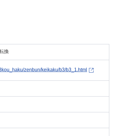
転換
h23kou_haku/zenbun/keikaku/b3/b3_1.html