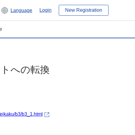
Login
New Registration
Language
e
ントへの転換
eikaku/b3/b3_1.html