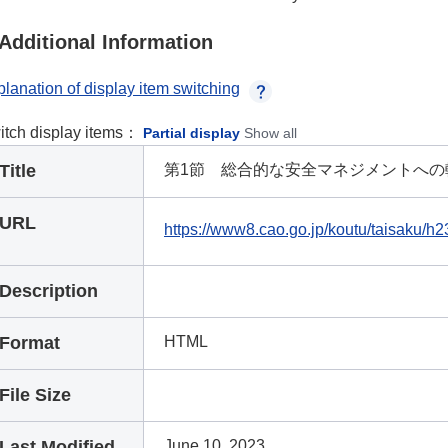
Additional Information
lanation of display item switching
itch display items：
Partial display
Show all
Title
第1節 総合的な安全マネジメントへの
URL
https://www8.cao.go.jp/koutu/taisaku/
Description
Format
HTML
File Size
Last Modified
June 10, 2023