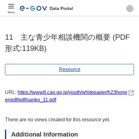
Data Portal
Menu
11 主な青少年相談機関の概要 (PDF
形式:119KB)
Resource
URL:
https://www8.cao.go.jp/youth/whitepaper/h23honp
enpdf/pdf/sanko_11.pdf
There are no views created for this resource yet.
Additional Information