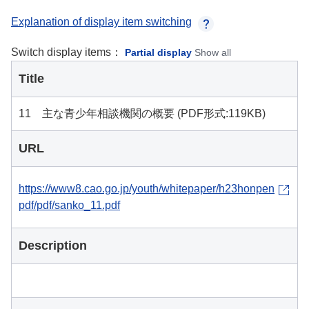
Explanation of display item switching
Switch display items：
Partial display
Show all
Title
11 主な青少年相談機関の概要 (PDF形式:119KB)
URL
https://www8.cao.go.jp/youth/whitepaper/h23honpen
pdf/pdf/sanko_11.pdf
Description