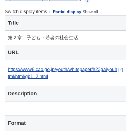
Switch display items：
Partial display
Show all
Title
第２章 子ども・若者の社会生活
URL
https://www8.cao.go.jp/youth/whitepaper/h23gaiyouh
tml/html/gb1_2.html
Description
Format