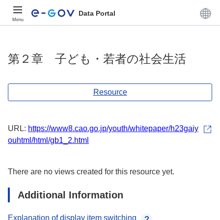
Data Portal
Menu
第２章 子ども・若者の社会生活
Resource
URL:
https://www8.cao.go.jp/youth/whitepaper/h23gaiy
ouhtml/html/gb1_2.html
There are no views created for this resource yet.
Additional Information
Explanation of display item switching