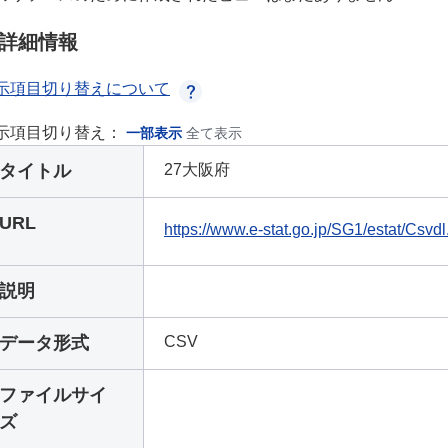
詳細情報
示項目切り替えについて
示項目切り替え：
一部表示
全て表示
タイトル
27大阪府
URL
https://www.e-stat.go.jp/SG1/estat/Csv
説明
データ形式
CSV
ファイルサイ
ズ