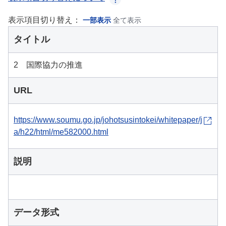
表示項目切り替え：
一部表示
全て表示
タイトル
2 国際協力の推進
URL
https://www.soumu.go.jp/johotsusintokei/whitepaper/j
a/h22/html/me582000.html
説明
データ形式