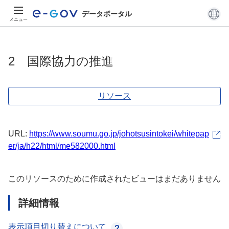
データポータル
メニュー
2 国際協力の推進
リソース
URL:
https://www.soumu.go.jp/johotsusintokei/whitepap
er/ja/h22/html/me582000.html
このリソースのために作成されたビューはまだありません
詳細情報
表示項目切り替えについて