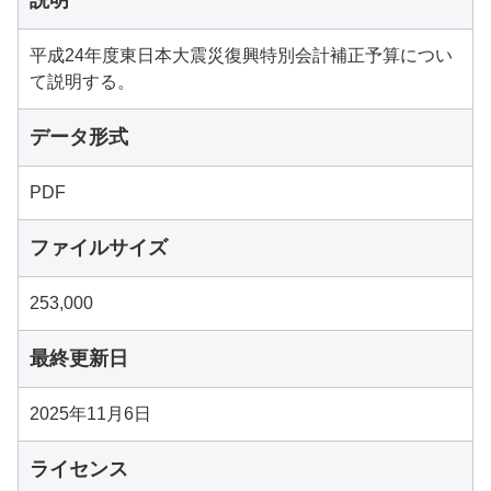
説明
平成24年度東日本大震災復興特別会計補正予算につい
て説明する。
データ形式
PDF
ファイルサイズ
253,000
最終更新日
2025年11月6日
ライセンス