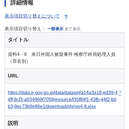
詳細情報
表示項目切り替えについて
表示項目切り替え：
一部表示
全て表示
タイトル
資料4－8 来日外国人被疑事件 検察庁終局処理人員
（罪名別）
URL
https://data.e-gov.go.jp/data/dataset/a14a3a18-ed39-4
4ff-8cf3-a034969f705f/resource/f35f89f1-43fb-44f2-b0
b3-9ec73b9e86e1/download/shiryo4-8.xlsx
説明