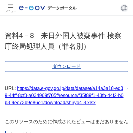
データポータル
メニュー
資料4－8 来日外国人被疑事件 検察
庁終局処理人員（罪名別）
ダウンロード
URL:
https://data.e-gov.go.jp/data/dataset/a14a3a18-ed3
9-44ff-8cf3-a034969f705f/resource/f35f89f1-43fb-44f2-b0
b3-9ec73b9e86e1/download/shiryo4-8.xlsx
このリソースのために作成されたビューはまだありません