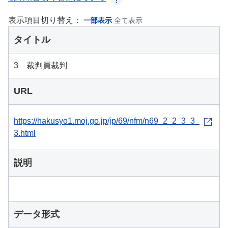
表示項目切り替え：
一部表示
全て表示
タイトル
3 裁判員裁判
URL
https://hakusyo1.moj.go.jp/jp/69/nfm/n69_2_2_3_3_
3.html
説明
データ形式