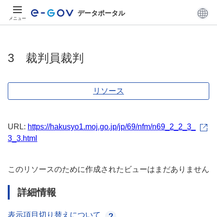
データポータル
メニュー
3 裁判員裁判
リソース
URL:
https://hakusyo1.moj.go.jp/jp/69/nfm/n69_2_2_3_
3_3.html
このリソースのために作成されたビューはまだありません
詳細情報
表示項目切り替えについて