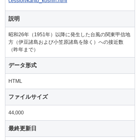
cession/kanto_koshin.html
説明
昭和26年（1951年）以降に発生した台風の関東甲信地
方（伊豆諸島および小笠原諸島を除く）への接近数
（昨年まで）
データ形式
HTML
ファイルサイズ
44,000
最終更新日