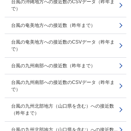
台風の沖縄地方への接近数のCSVデータ（昨年ま
で）
台風の奄美地方への接近数（昨年まで）
台風の奄美地方への接近数のCSVデータ（昨年ま
で）
台風の九州南部への接近数（昨年まで）
台風の九州南部への接近数のCSVデータ（昨年ま
で）
台風の九州北部地方（山口県を含む）への接近数
（昨年まで）
台風の九州北部地方（山口県を含む）への接近数...