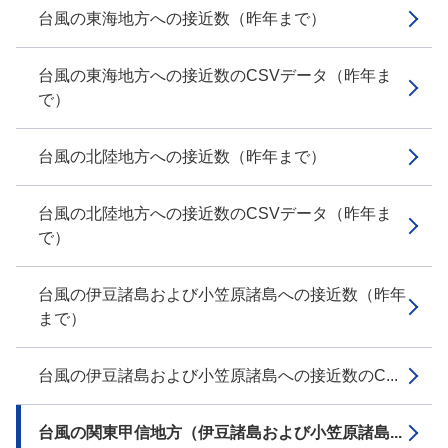
台風の東海地方への接近数（昨年まで）
台風の東海地方への接近数のCSVデータ（昨年ま
で）
台風の北陸地方への接近数（昨年まで）
台風の北陸地方への接近数のCSVデータ（昨年ま
で）
台風の伊豆諸島および小笠原諸島への接近数（昨年
まで）
台風の伊豆諸島および小笠原諸島への接近数のC...
台風の関東甲信地方（伊豆諸島および小笠原諸島...