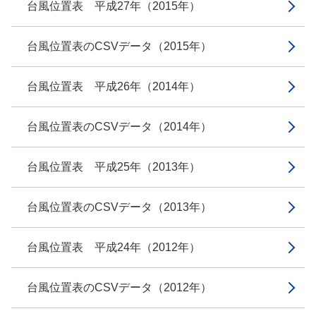
台風位置表 平成27年（2015年）
台風位置表のCSVデータ（2015年）
台風位置表 平成26年（2014年）
台風位置表のCSVデータ（2014年）
台風位置表 平成25年（2013年）
台風位置表のCSVデータ（2013年）
台風位置表 平成24年（2012年）
台風位置表のCSVデータ（2012年）