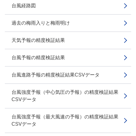
台風経路図
過去の梅雨入りと梅雨明け
天気予報の精度検証結果
台風予報の精度検証結果
台風進路予報の精度検証結果CSVデータ
台風強度予報（中心気圧の予報）の精度検証結果
CSVデータ
台風強度予報（最大風速の予報）の精度検証結果
CSVデータ