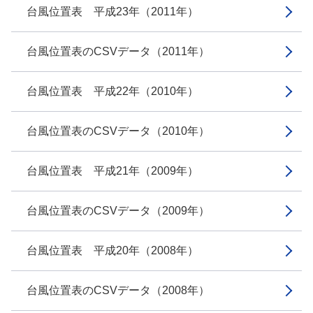
台風位置表 平成23年（2011年）
台風位置表のCSVデータ（2011年）
台風位置表 平成22年（2010年）
台風位置表のCSVデータ（2010年）
台風位置表 平成21年（2009年）
台風位置表のCSVデータ（2009年）
台風位置表 平成20年（2008年）
台風位置表のCSVデータ（2008年）