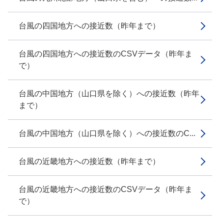
台風の四国地方への接近数（昨年まで）
台風の四国地方への接近数のCSVデータ（昨年ま
で）
台風の中国地方（山口県を除く）への接近数（昨年
まで）
台風の中国地方（山口県を除く）への接近数のC...
台風の近畿地方への接近数（昨年まで）
台風の近畿地方への接近数のCSVデータ（昨年ま
で）