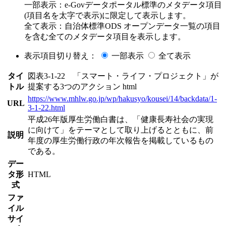
一部表示：e-Govデータポータル標準のメタデータ項目
(項目名を太字で表示)に限定して表示します。
全て表示：自治体標準ODS オープンデータ一覧の項目
を含む全てのメタデータ項目を表示します。
表示項目切り替え：
一部表示
全て表示
タイ
図表3-1-22 「スマート・ライフ・プロジェクト」が
トル
提案する3つのアクション html
https://www.mhlw.go.jp/wp/hakusyo/kousei/14/backdata/1-
URL
3-1-22.html
平成26年版厚生労働白書は、「健康長寿社会の実現
に向けて」をテーマとして取り上げるとともに、前
説明
年度の厚生労働行政の年次報告を掲載しているもの
である。
デー
タ形
HTML
式
ファ
イル
サイ