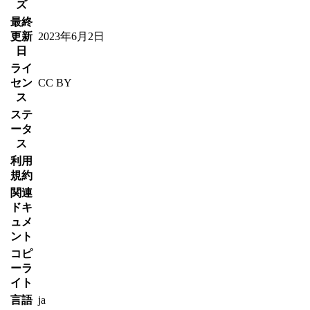
ズ
最終
更新
2023年6月2日
日
ライ
セン
CC BY
ス
ステ
ータ
ス
利用
規約
関連
ドキ
ュメ
ント
コピ
ーラ
イト
言語
ja