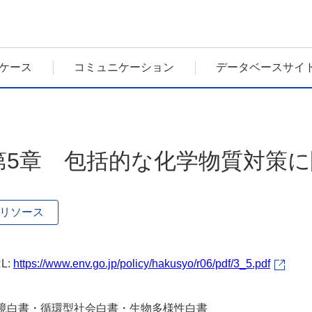
ケース
コミュニケーション
データベースサイ
第5章 包括的な化学物質対策
リソース
L:
https://www.env.go.jp/policy/hakusyo/r06/pdf/3_5.pdf
境白書・循環型社会白書・生物多様性白書