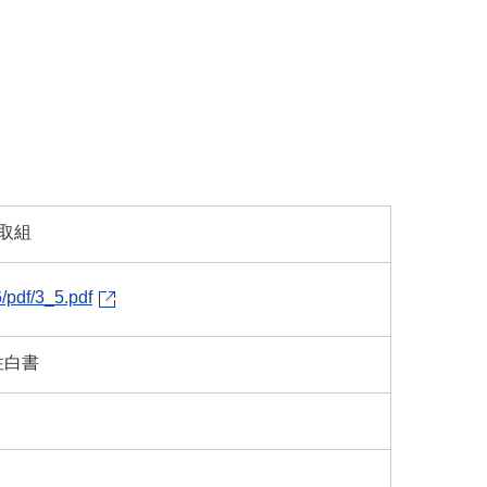
取組
/pdf/3_5.pdf
性白書