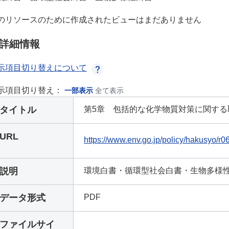
のリソースのために作成されたビューはまだありません
詳細情報
示項目切り替えについて
示項目切り替え：
一部表示
全て表示
タイトル
第5章 包括的な化学物質対策に関する
URL
https://www.env.go.jp/policy/hakusyo/r06
説明
環境白書・循環型社会白書・生物多様
データ形式
PDF
ファイルサイ