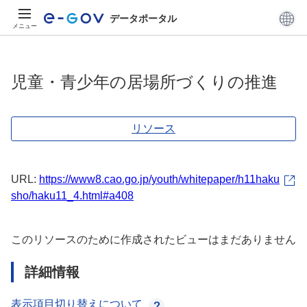
データポータル
メニュー
児童・青少年の居場所づくりの推進
リソース
URL:
https://www8.cao.go.jp/youth/whitepaper/h11haku
sho/haku11_4.html#a408
このリソースのために作成されたビューはまだありません
詳細情報
表示項目切り替えについて