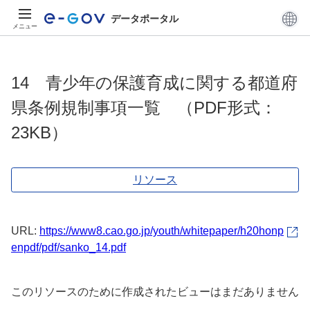
データポータル
メニュー
14 青少年の保護育成に関する都道府
県条例規制事項一覧 （PDF形式：
23KB）
リソース
URL:
https://www8.cao.go.jp/youth/whitepaper/h20honp
enpdf/pdf/sanko_14.pdf
このリソースのために作成されたビューはまだありません