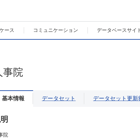
ケース
コミュニケーション
データベースサイ
人事院
基本情報
データセット
データセット更新
説明
事院