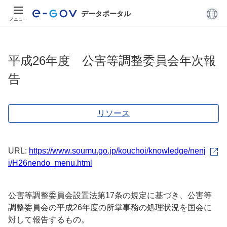
データポータル
メニュー
平成26年度 公害等調整委員会年次報
告
リソース
URL:
https://www.soumu.go.jp/kouchoi/knowledge/nenj
i/H26nendo_menu.html
公害等調整委員会設置法第17条の規定に基づき、公害等
調整委員会の平成26年度の所掌事務の処理状況を国会に
対して報告するもの。