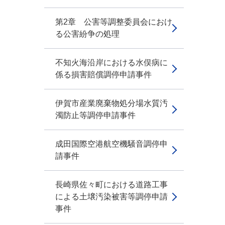
第2章 公害等調整委員会におけ
る公害紛争の処理
不知火海沿岸における水俣病に
係る損害賠償調停申請事件
伊賀市産業廃棄物処分場水質汚
濁防止等調停申請事件
成田国際空港航空機騒音調停申
請事件
長崎県佐々町における道路工事
による土壌汚染被害等調停申請
事件