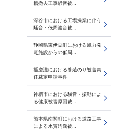
槽撤去工事騒音被...
深谷市における工場操業に伴う
騒音・低周波音被...
静岡県東伊豆町における風力発
電施設からの低周...
播磨灘における養殖のり被害責
任裁定申請事件
神栖市における騒音・振動によ
る健康被害原因裁...
熊本県南関町における道路工事
による水質汚濁被...