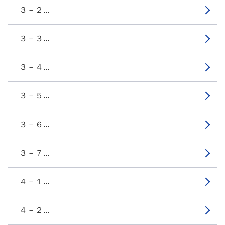
３－２...
３－３...
３－４...
３－５...
３－６...
３－７...
４－１...
４－２...