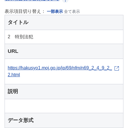
表示項目切り替え：
一部表示
全て表示
タイトル
2 特別法犯
URL
https://hakusyo1.moj.go.jp/jp/69/nfm/n69_2_4_9_2_
2.html
説明
データ形式