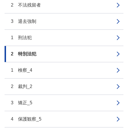
2 不法残留者
3 退去強制
1 刑法犯
2 特別法犯
1 検察_4
2 裁判_2
3 矯正_5
4 保護観察_5