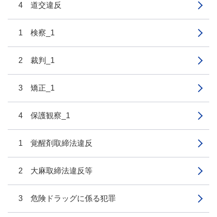
4 道交違反
1 検察_1
2 裁判_1
3 矯正_1
4 保護観察_1
1 覚醒剤取締法違反
2 大麻取締法違反等
3 危険ドラッグに係る犯罪