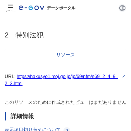
データポータル
メニュー
2 特別法犯
リソース
URL:
https://hakusyo1.moj.go.jp/jp/69/nfm/n69_2_4_9_
2_2.html
このリソースのために作成されたビューはまだありません
詳細情報
表示項目切り替えについて