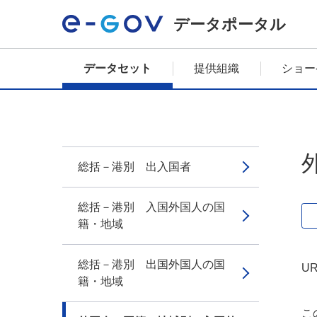
データポータル
データセット
提供組織
ショー
総括－港別 出入国者
総括－港別 入国外国人の国
籍・地域
総括－港別 出国外国人の国
UR
籍・地域
こ