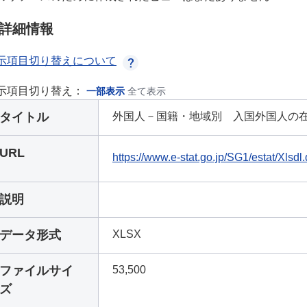
詳細情報
示項目切り替えについて
示項目切り替え：
一部表示
全て表示
タイトル
外国人－国籍・地域別 入国外国人の
URL
https://www.e-stat.go.jp/SG1/estat/Xls
説明
データ形式
XLSX
ファイルサイ
53,500
ズ