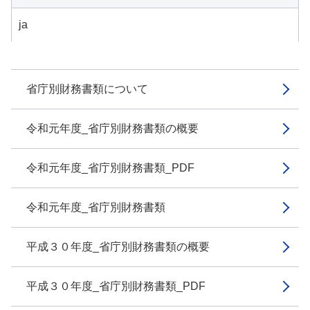
ja
省庁別財務書類について
令和元年度_省庁別財務書類の概要
令和元年度_省庁別財務書類_PDF
令和元年度_省庁別財務書類
平成３０年度_省庁別財務書類の概要
平成３０年度_省庁別財務書類_PDF