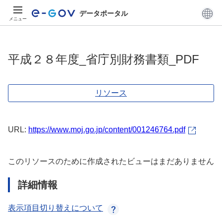
データポータル
メニュー
平成２８年度_省庁別財務書類_PDF
リソース
URL:
https://www.moj.go.jp/content/001246764.pdf
このリソースのために作成されたビューはまだありません
詳細情報
表示項目切り替えについて