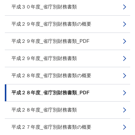
平成３０年度_省庁別財務書類
平成２９年度_省庁別財務書類の概要
平成２９年度_省庁別財務書類_PDF
平成２９年度_省庁別財務書類
平成２８年度_省庁別財務書類の概要
平成２８年度_省庁別財務書類_PDF
平成２８年度_省庁別財務書類
平成２７年度_省庁別財務書類の概要