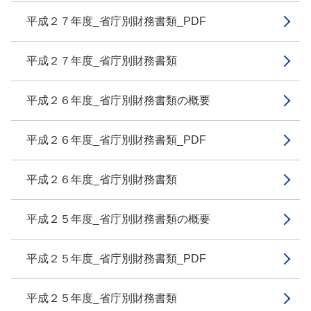
平成２７年度_省庁別財務書類_PDF
平成２７年度_省庁別財務書類
平成２６年度_省庁別財務書類の概要
平成２６年度_省庁別財務書類_PDF
平成２６年度_省庁別財務書類
平成２５年度_省庁別財務書類の概要
平成２５年度_省庁別財務書類_PDF
平成２５年度_省庁別財務書類