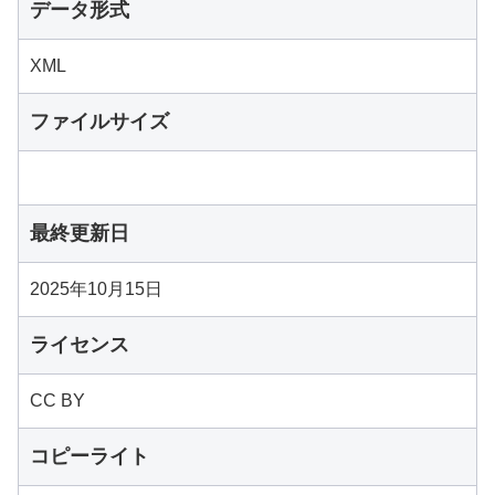
データ形式
XML
ファイルサイズ
最終更新日
2025年10月15日
ライセンス
CC BY
コピーライト