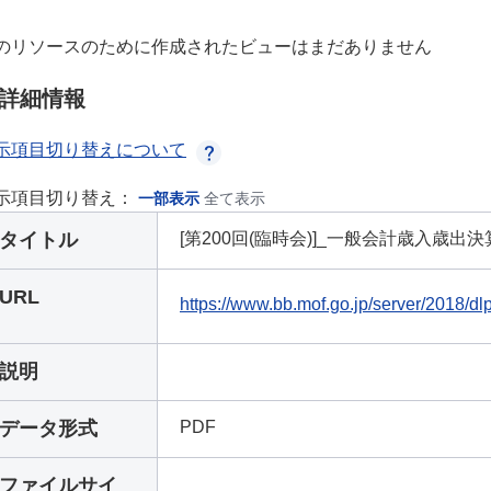
のリソースのために作成されたビューはまだありません
詳細情報
示項目切り替えについて
示項目切り替え：
一部表示
全て表示
タイトル
[第200回(臨時会)]_一般会計歳入歳出
URL
https://www.bb.mof.go.jp/server/2018/d
説明
データ形式
PDF
ファイルサイ