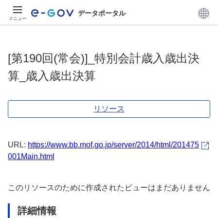
データポータル
メニュー
[第190回(常会)]_特別会計歳入歳出決
算_歳入歳出決算
リソース
URL:
https://www.bb.mof.go.jp/server/2014/html/201475
001Main.html
このリソースのために作成されたビューはまだありません
詳細情報