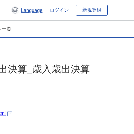
新規登録
ログイン
Language
ト一覧
入歳出決算_歳入歳出決算
tml