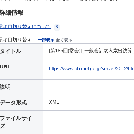
詳細情報
示項目切り替えについて
示項目切り替え：
一部表示
全て表示
タイトル
[第185回(常会)]_一般会計歳入歳出決
URL
https://www.bb.mof.go.jp/server/2012/h
説明
データ形式
XML
ファイルサイ
ズ