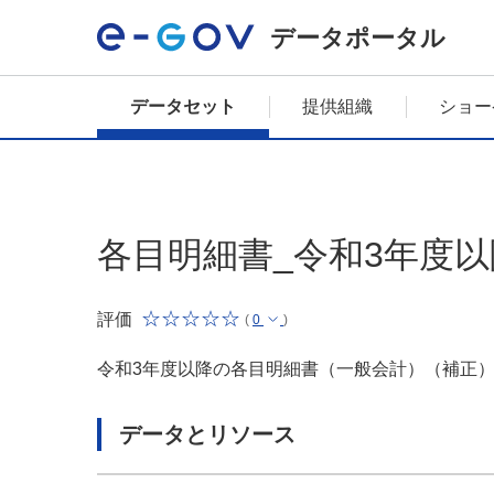
データポータル
データセット
提供組織
ショー
各目明細書_令和3年度
評価
(
0
)
令和3年度以降の各目明細書（一般会計）（補正
データとリソース