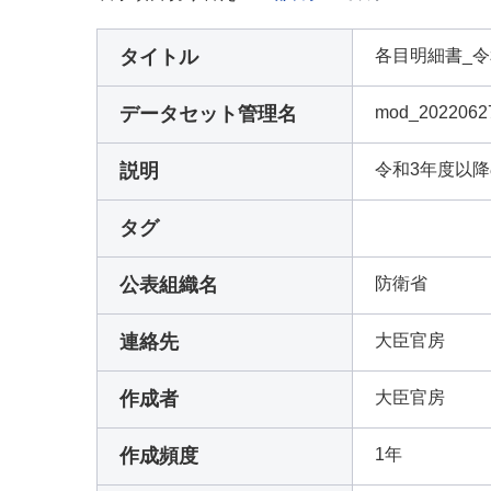
タイトル
各目明細書_
データセット管理名
mod_2022062
説明
令和3年度以
タグ
公表組織名
防衛省
連絡先
大臣官房
作成者
大臣官房
作成頻度
1年