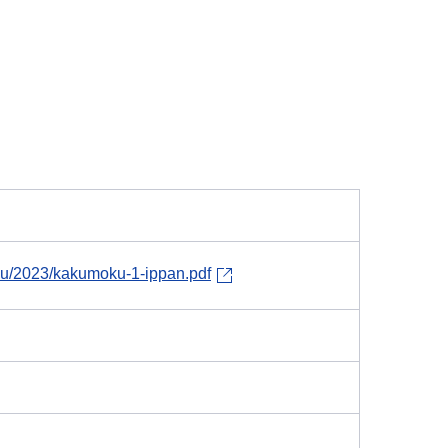
ku/2023/kakumoku-1-ippan.pdf