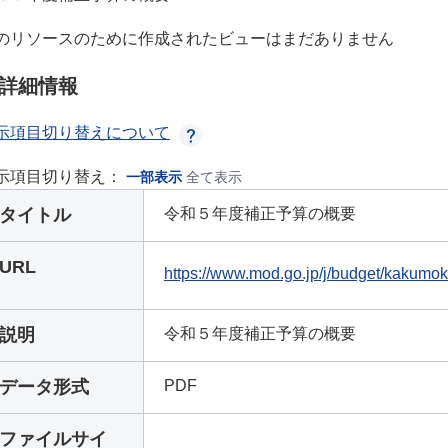
のリソースのために作成されたビューはまだありません
詳細情報
示項目切り替えについて
示項目切り替え：
一部表示
全て表示
タイトル
令和５年度補正予算の概要
URL
https://www.mod.go.jp/j/budget/kakumo
説明
令和５年度補正予算の概要
データ形式
PDF
ファイルサイ