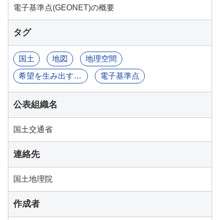
電子基準点(GEONET)の概要
タグ
国土
地図
地理空間
希望を生み出す強い経済
電子基準点
公表組織名
国土交通省
連絡先
国土地理院
作成者